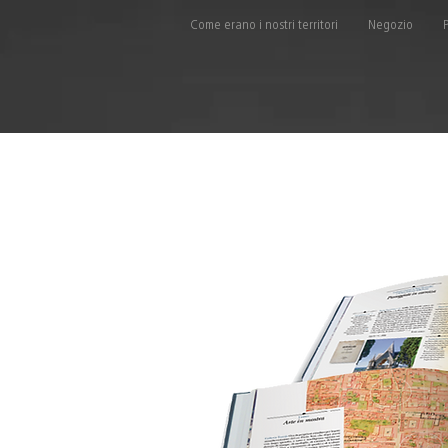
Come erano i nostri territori
Negozio
P